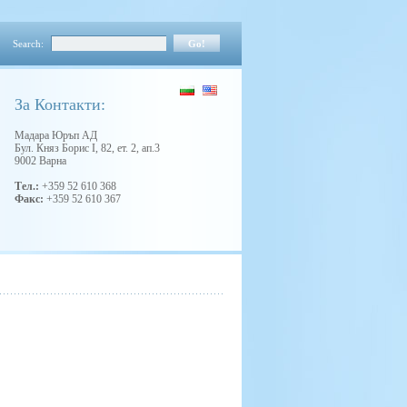
Search:
Зa Контакти:
Мадара Юръп АД
Бул. Княз Борис I, 82, ет. 2, ап.3
9002 Варна
Тел.:
+359 52 610 368
Факс:
+359 52 610 367