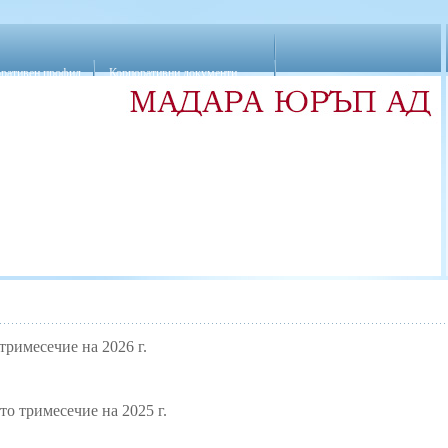
ративен профил
Корпоративни документи
Протоколи от заседания на СД
рна структура и акции
кване
Кворум
Покани, писмени материали и решения
ийни изяви
Разкриване на информация на обществеността
а съвета на директорите
Новини
Връзки
инансови отчети
римесечие на 2026 г.
о тримесечие на 2025 г.