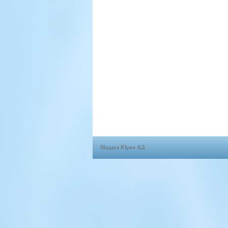
Мадара Юръп АД