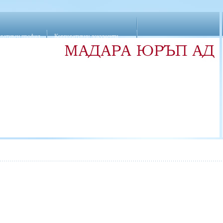
ративен профил
Корпоративни документи
Протоколи от заседания на СД
рна структура и акции
кване
Кворум
Покани, писмени материали и решения
ийни изяви
Разкриване на информация на обществеността
а съвета на директорите
Новини
Връзки
инансови отчети