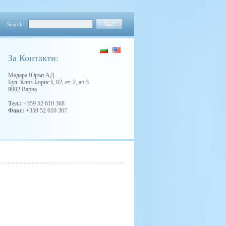
Search:
Зa Контакти:
Мадара Юръп АД
Бул. Княз Борис I, 82, ет. 2, ап.3
9002 Варна
Тел.:
+359 52 610 368
Факс:
+359 52 610 367